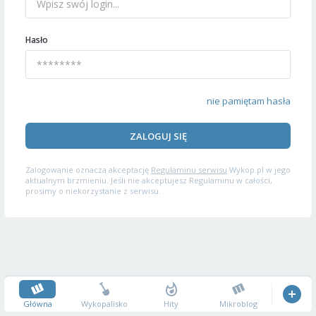
Hasło
nie pamiętam hasła
ZALOGUJ SIĘ
Zalogowanie oznacza akceptację
Regulaminu serwisu
Wykop.pl w jego
aktualnym brzmieniu. Jeśli nie akceptujesz Regulaminu w całości,
prosimy o niekorzystanie z serwisu.
Główna
Wykopalisko
Hity
Mikroblog