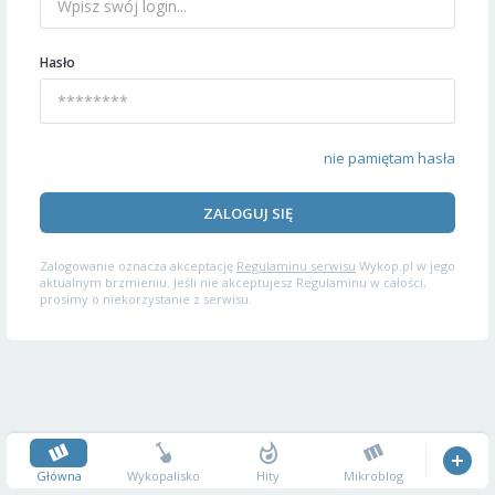
Hasło
nie pamiętam hasła
ZALOGUJ SIĘ
Zalogowanie oznacza akceptację
Regulaminu serwisu
Wykop.pl w jego
aktualnym brzmieniu. Jeśli nie akceptujesz Regulaminu w całości,
prosimy o niekorzystanie z serwisu.
Główna
Wykopalisko
Hity
Mikroblog