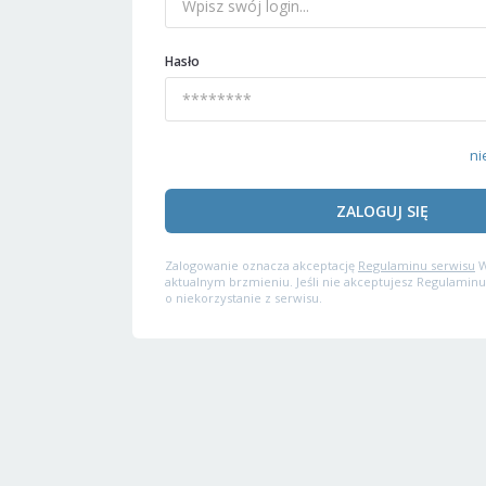
Hasło
ni
ZALOGUJ SIĘ
Zalogowanie oznacza akceptację
Regulaminu serwisu
W
aktualnym brzmieniu. Jeśli nie akceptujesz Regulaminu
o niekorzystanie z serwisu.