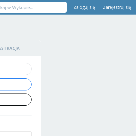
Zaloguj się
Zarejestruj się
ESTRACJA