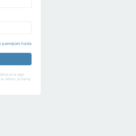
e pamiętam hasła
ykop.pl w jego
 w całości, prosimy