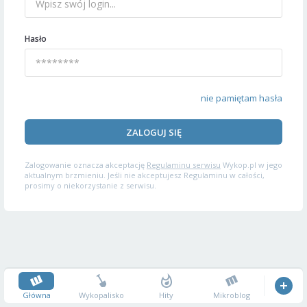
Hasło
nie pamiętam hasła
ZALOGUJ SIĘ
Zalogowanie oznacza akceptację
Regulaminu serwisu
Wykop.pl w jego
aktualnym brzmieniu. Jeśli nie akceptujesz Regulaminu w całości,
prosimy o niekorzystanie z serwisu.
Główna
Wykopalisko
Hity
Mikroblog