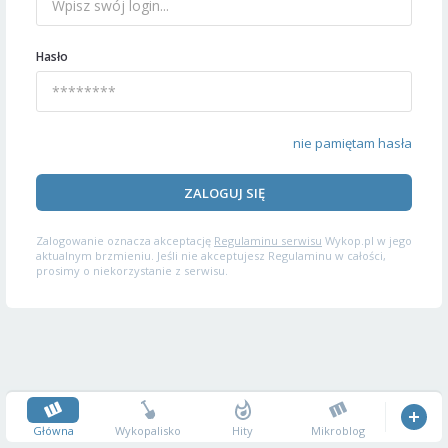
Hasło
nie pamiętam hasła
ZALOGUJ SIĘ
Zalogowanie oznacza akceptację
Regulaminu serwisu
Wykop.pl w jego
aktualnym brzmieniu. Jeśli nie akceptujesz Regulaminu w całości,
prosimy o niekorzystanie z serwisu.
Główna
Wykopalisko
Hity
Mikroblog