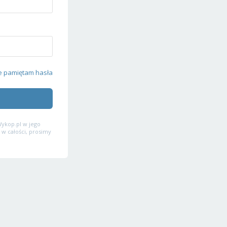
e pamiętam hasła
ykop.pl w jego
 w całości, prosimy