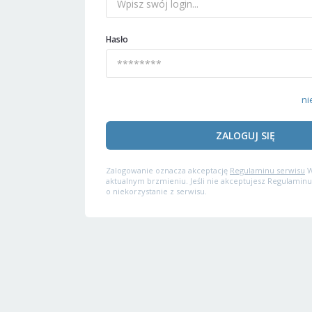
Hasło
ni
ZALOGUJ SIĘ
Zalogowanie oznacza akceptację
Regulaminu serwisu
W
aktualnym brzmieniu. Jeśli nie akceptujesz Regulaminu
o niekorzystanie z serwisu.