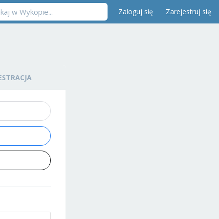
Zaloguj się
Zarejestruj się
ESTRACJA