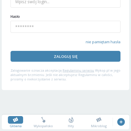
Hasło
nie pamiętam hasła
ZALOGUJ SIĘ
Zalogowanie oznacza akceptację
Regulaminu serwisu
Wykop.pl w jego
aktualnym brzmieniu. Jeśli nie akceptujesz Regulaminu w całości,
prosimy o niekorzystanie z serwisu.
Główna
Wykopalisko
Hity
Mikroblog