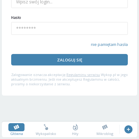
Hasło
nie pamiętam hasła
ZALOGUJ SIĘ
Zalogowanie oznacza akceptację
Regulaminu serwisu
Wykop.pl w jego
aktualnym brzmieniu. Jeśli nie akceptujesz Regulaminu w całości,
prosimy o niekorzystanie z serwisu.
Główna
Wykopalisko
Hity
Mikroblog