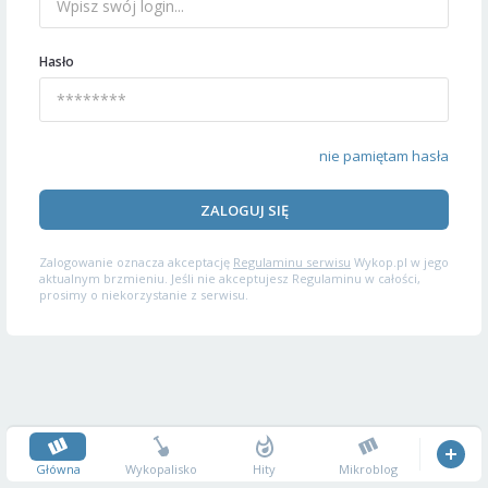
Hasło
nie pamiętam hasła
ZALOGUJ SIĘ
Zalogowanie oznacza akceptację
Regulaminu serwisu
Wykop.pl w jego
aktualnym brzmieniu. Jeśli nie akceptujesz Regulaminu w całości,
prosimy o niekorzystanie z serwisu.
Główna
Wykopalisko
Hity
Mikroblog