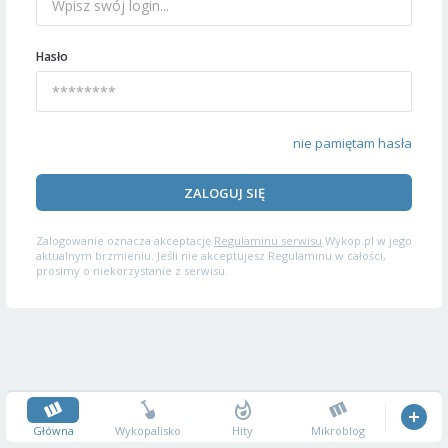
Hasło
nie pamiętam hasła
ZALOGUJ SIĘ
Zalogowanie oznacza akceptację
Regulaminu serwisu
Wykop.pl w jego
aktualnym brzmieniu. Jeśli nie akceptujesz Regulaminu w całości,
prosimy o niekorzystanie z serwisu.
Główna
Wykopalisko
Hity
Mikroblog