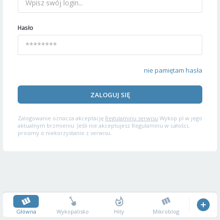
Hasło
nie pamiętam hasła
ZALOGUJ SIĘ
Zalogowanie oznacza akceptację
Regulaminu serwisu
Wykop.pl w jego
aktualnym brzmieniu. Jeśli nie akceptujesz Regulaminu w całości,
prosimy o niekorzystanie z serwisu.
Główna
Wykopalisko
Hity
Mikroblog