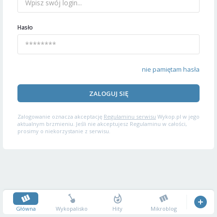
Hasło
nie pamiętam hasła
ZALOGUJ SIĘ
Zalogowanie oznacza akceptację
Regulaminu serwisu
Wykop.pl w jego
aktualnym brzmieniu. Jeśli nie akceptujesz Regulaminu w całości,
prosimy o niekorzystanie z serwisu.
Główna
Wykopalisko
Hity
Mikroblog