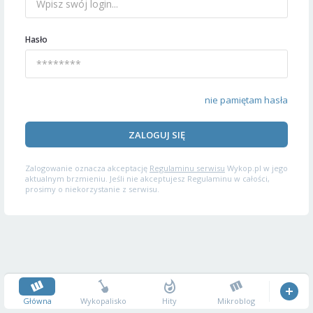
Hasło
nie pamiętam hasła
ZALOGUJ SIĘ
Zalogowanie oznacza akceptację
Regulaminu serwisu
Wykop.pl w jego
aktualnym brzmieniu. Jeśli nie akceptujesz Regulaminu w całości,
prosimy o niekorzystanie z serwisu.
Główna
Wykopalisko
Hity
Mikroblog