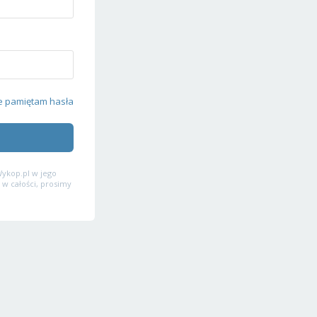
e pamiętam hasła
ykop.pl w jego
 w całości, prosimy