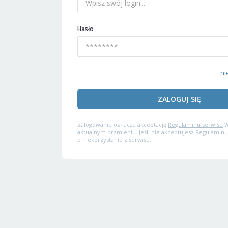
Hasło
ni
ZALOGUJ SIĘ
Zalogowanie oznacza akceptację
Regulaminu serwisu
W
aktualnym brzmieniu. Jeśli nie akceptujesz Regulaminu
o niekorzystanie z serwisu.