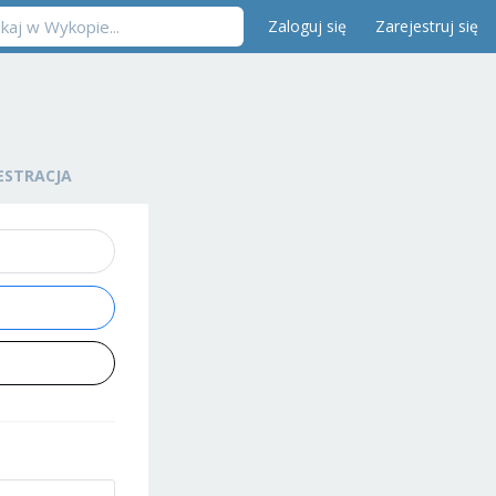
Zaloguj się
Zarejestruj się
ESTRACJA