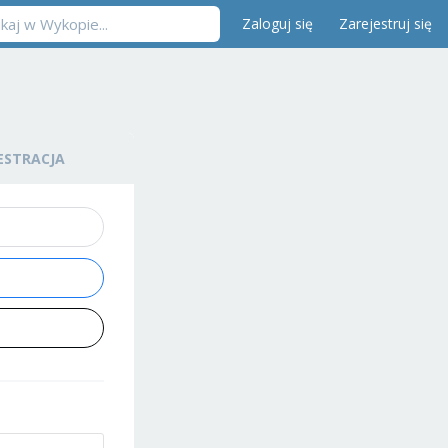
Zaloguj się
Zarejestruj się
ESTRACJA