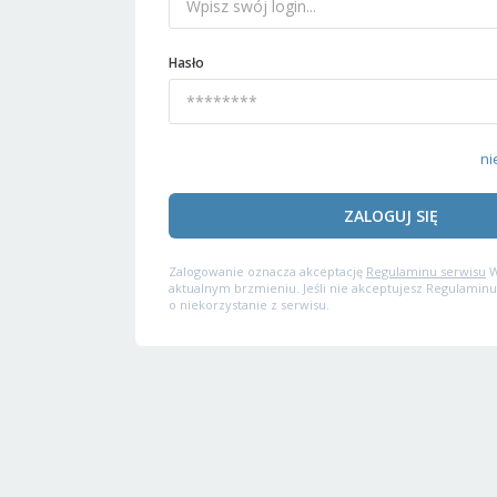
Hasło
ni
ZALOGUJ SIĘ
Zalogowanie oznacza akceptację
Regulaminu serwisu
W
aktualnym brzmieniu. Jeśli nie akceptujesz Regulaminu
o niekorzystanie z serwisu.