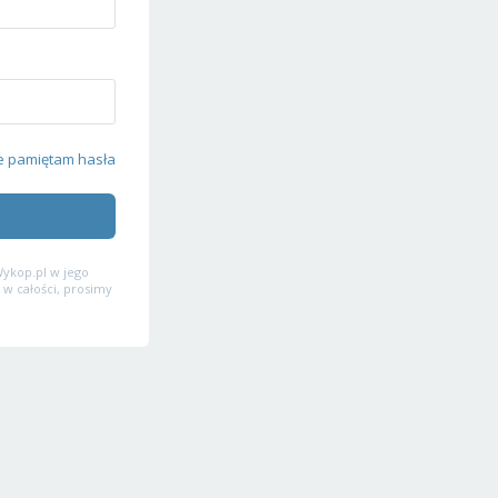
e pamiętam hasła
ykop.pl w jego
 w całości, prosimy