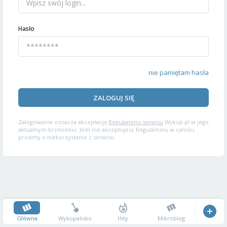
Hasło
nie pamiętam hasła
ZALOGUJ SIĘ
Zalogowanie oznacza akceptację
Regulaminu serwisu
Wykop.pl w jego
aktualnym brzmieniu. Jeśli nie akceptujesz Regulaminu w całości,
prosimy o niekorzystanie z serwisu.
Główna
Wykopalisko
Hity
Mikroblog