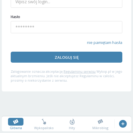
Hasło
nie pamiętam hasła
ZALOGUJ SIĘ
Zalogowanie oznacza akceptację
Regulaminu serwisu
Wykop.pl w jego
aktualnym brzmieniu. Jeśli nie akceptujesz Regulaminu w całości,
prosimy o niekorzystanie z serwisu.
Główna
Wykopalisko
Hity
Mikroblog