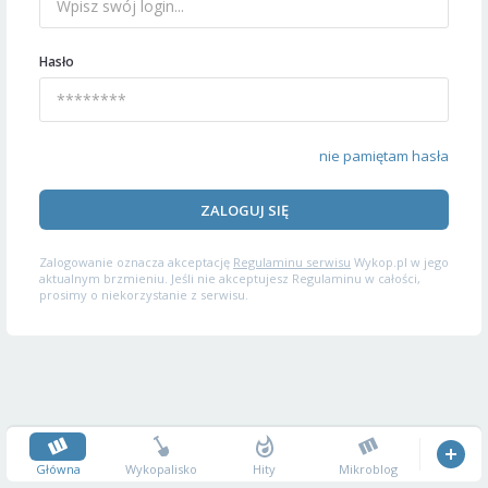
Hasło
nie pamiętam hasła
ZALOGUJ SIĘ
Zalogowanie oznacza akceptację
Regulaminu serwisu
Wykop.pl w jego
aktualnym brzmieniu. Jeśli nie akceptujesz Regulaminu w całości,
prosimy o niekorzystanie z serwisu.
Główna
Wykopalisko
Hity
Mikroblog