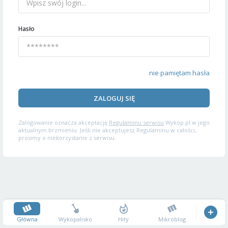
Hasło
nie pamiętam hasła
ZALOGUJ SIĘ
Zalogowanie oznacza akceptację
Regulaminu serwisu
Wykop.pl w jego
aktualnym brzmieniu. Jeśli nie akceptujesz Regulaminu w całości,
prosimy o niekorzystanie z serwisu.
Główna
Wykopalisko
Hity
Mikroblog