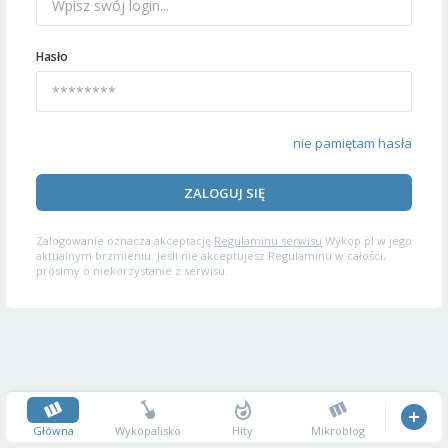
Hasło
nie pamiętam hasła
ZALOGUJ SIĘ
Zalogowanie oznacza akceptację
Regulaminu serwisu
Wykop.pl w jego
aktualnym brzmieniu. Jeśli nie akceptujesz Regulaminu w całości,
prosimy o niekorzystanie z serwisu.
Główna
Wykopalisko
Hity
Mikroblog