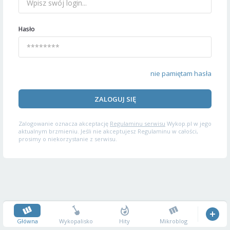
Hasło
nie pamiętam hasła
ZALOGUJ SIĘ
Zalogowanie oznacza akceptację
Regulaminu serwisu
Wykop.pl w jego
aktualnym brzmieniu. Jeśli nie akceptujesz Regulaminu w całości,
prosimy o niekorzystanie z serwisu.
Główna
Wykopalisko
Hity
Mikroblog