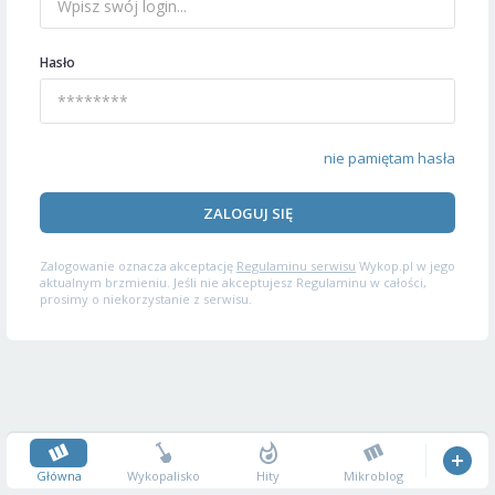
Hasło
nie pamiętam hasła
ZALOGUJ SIĘ
Zalogowanie oznacza akceptację
Regulaminu serwisu
Wykop.pl w jego
aktualnym brzmieniu. Jeśli nie akceptujesz Regulaminu w całości,
prosimy o niekorzystanie z serwisu.
Główna
Wykopalisko
Hity
Mikroblog