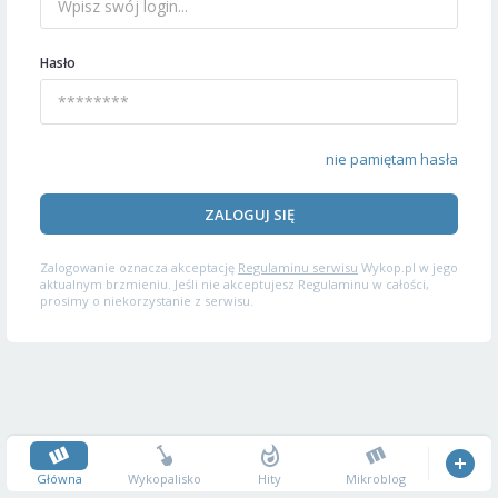
Hasło
nie pamiętam hasła
ZALOGUJ SIĘ
Zalogowanie oznacza akceptację
Regulaminu serwisu
Wykop.pl w jego
aktualnym brzmieniu. Jeśli nie akceptujesz Regulaminu w całości,
prosimy o niekorzystanie z serwisu.
Główna
Wykopalisko
Hity
Mikroblog