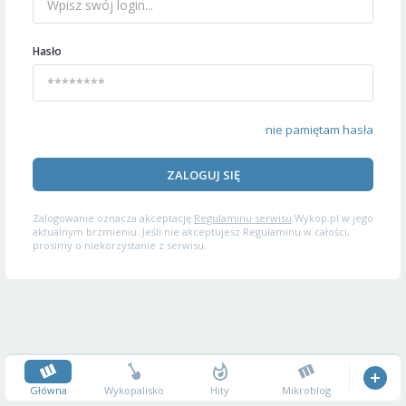
Hasło
nie pamiętam hasła
ZALOGUJ SIĘ
Zalogowanie oznacza akceptację
Regulaminu serwisu
Wykop.pl w jego
aktualnym brzmieniu. Jeśli nie akceptujesz Regulaminu w całości,
prosimy o niekorzystanie z serwisu.
Główna
Wykopalisko
Hity
Mikroblog