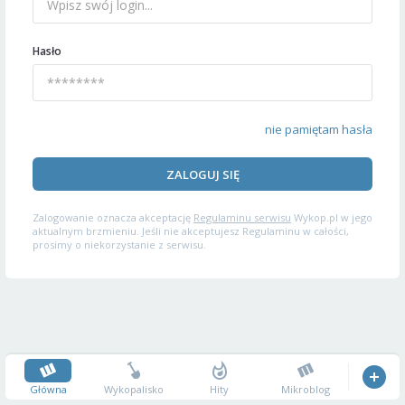
Hasło
nie pamiętam hasła
ZALOGUJ SIĘ
Zalogowanie oznacza akceptację
Regulaminu serwisu
Wykop.pl w jego
aktualnym brzmieniu. Jeśli nie akceptujesz Regulaminu w całości,
prosimy o niekorzystanie z serwisu.
Główna
Wykopalisko
Hity
Mikroblog