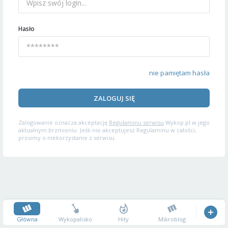
Hasło
nie pamiętam hasła
ZALOGUJ SIĘ
Zalogowanie oznacza akceptację
Regulaminu serwisu
Wykop.pl w jego
aktualnym brzmieniu. Jeśli nie akceptujesz Regulaminu w całości,
prosimy o niekorzystanie z serwisu.
Główna
Wykopalisko
Hity
Mikroblog