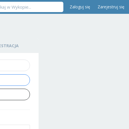
Zaloguj się
Zarejestruj się
ESTRACJA