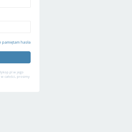
e pamiętam hasła
ykop.pl w jego
 w całości, prosimy