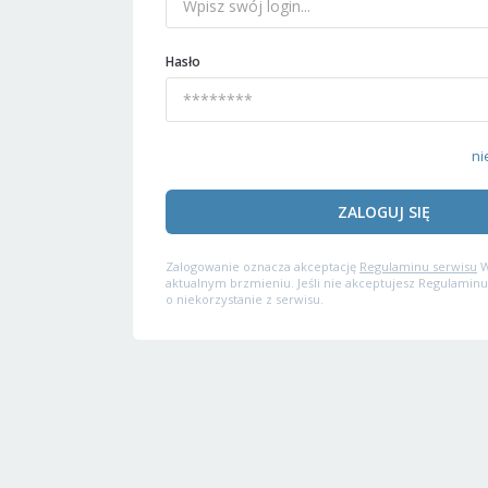
Hasło
ni
ZALOGUJ SIĘ
Zalogowanie oznacza akceptację
Regulaminu serwisu
W
aktualnym brzmieniu. Jeśli nie akceptujesz Regulaminu
o niekorzystanie z serwisu.