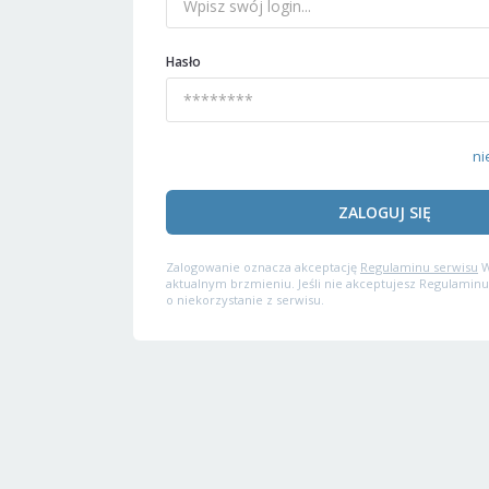
Hasło
ni
ZALOGUJ SIĘ
Zalogowanie oznacza akceptację
Regulaminu serwisu
W
aktualnym brzmieniu. Jeśli nie akceptujesz Regulaminu
o niekorzystanie z serwisu.