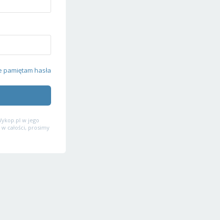
e pamiętam hasła
ykop.pl w jego
 w całości, prosimy