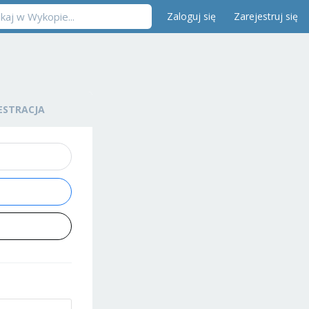
Zaloguj się
Zarejestruj się
ESTRACJA