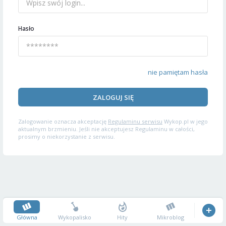
Hasło
nie pamiętam hasła
ZALOGUJ SIĘ
Zalogowanie oznacza akceptację
Regulaminu serwisu
Wykop.pl w jego
aktualnym brzmieniu. Jeśli nie akceptujesz Regulaminu w całości,
prosimy o niekorzystanie z serwisu.
Główna
Wykopalisko
Hity
Mikroblog