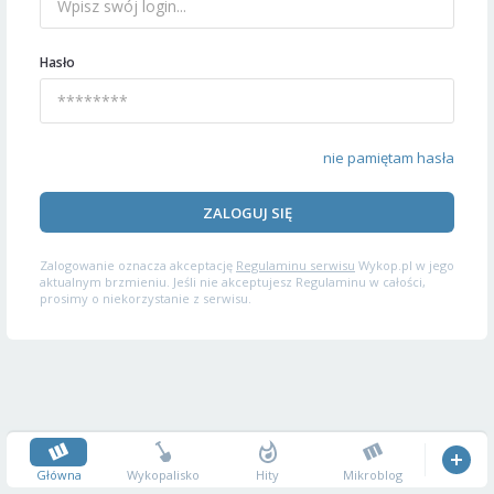
Hasło
nie pamiętam hasła
ZALOGUJ SIĘ
Zalogowanie oznacza akceptację
Regulaminu serwisu
Wykop.pl w jego
aktualnym brzmieniu. Jeśli nie akceptujesz Regulaminu w całości,
prosimy o niekorzystanie z serwisu.
Główna
Wykopalisko
Hity
Mikroblog