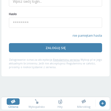
Hasło
nie pamiętam hasła
ZALOGUJ SIĘ
Zalogowanie oznacza akceptację
Regulaminu serwisu
Wykop.pl w jego
aktualnym brzmieniu. Jeśli nie akceptujesz Regulaminu w całości,
prosimy o niekorzystanie z serwisu.
Główna
Wykopalisko
Hity
Mikroblog