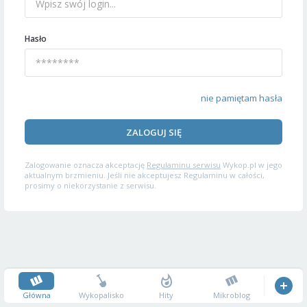
Hasło
nie pamiętam hasła
ZALOGUJ SIĘ
Zalogowanie oznacza akceptację
Regulaminu serwisu
Wykop.pl w jego
aktualnym brzmieniu. Jeśli nie akceptujesz Regulaminu w całości,
prosimy o niekorzystanie z serwisu.
Główna
Wykopalisko
Hity
Mikroblog