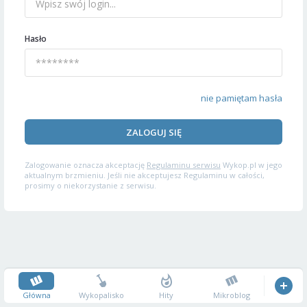
Hasło
nie pamiętam hasła
ZALOGUJ SIĘ
Zalogowanie oznacza akceptację
Regulaminu serwisu
Wykop.pl w jego
aktualnym brzmieniu. Jeśli nie akceptujesz Regulaminu w całości,
prosimy o niekorzystanie z serwisu.
Główna
Wykopalisko
Hity
Mikroblog