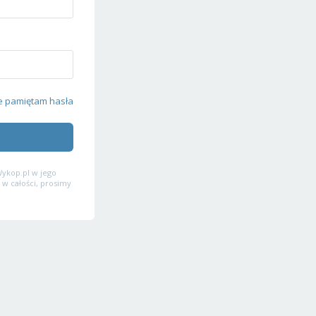
e pamiętam hasła
ykop.pl w jego
 w całości, prosimy