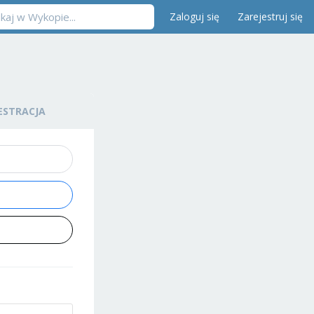
Zaloguj się
Zarejestruj się
ESTRACJA