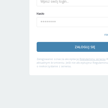
Hasło
ni
ZALOGUJ SIĘ
Zalogowanie oznacza akceptację
Regulaminu serwisu
W
aktualnym brzmieniu. Jeśli nie akceptujesz Regulaminu
o niekorzystanie z serwisu.