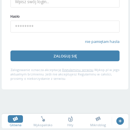
Hasło
nie pamiętam hasła
ZALOGUJ SIĘ
Zalogowanie oznacza akceptację
Regulaminu serwisu
Wykop.pl w jego
aktualnym brzmieniu. Jeśli nie akceptujesz Regulaminu w całości,
prosimy o niekorzystanie z serwisu.
Główna
Wykopalisko
Hity
Mikroblog