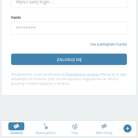
Hasło
nie pamiętam hasła
ZALOGUJ SIĘ
Zalogowanie oznacza akceptację
Regulaminu serwisu
Wykop.pl w jego
aktualnym brzmieniu. Jeśli nie akceptujesz Regulaminu w całości,
prosimy o niekorzystanie z serwisu.
Główna
Wykopalisko
Hity
Mikroblog