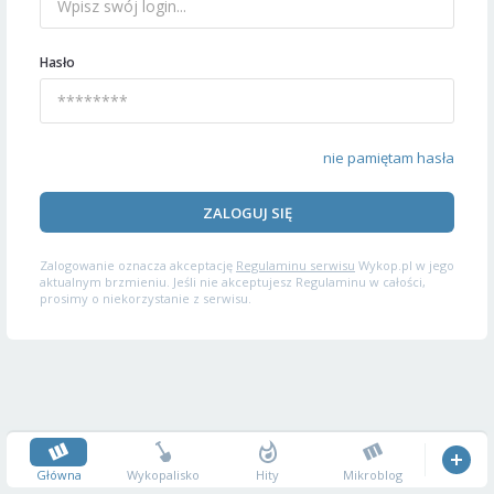
Hasło
nie pamiętam hasła
ZALOGUJ SIĘ
Zalogowanie oznacza akceptację
Regulaminu serwisu
Wykop.pl w jego
aktualnym brzmieniu. Jeśli nie akceptujesz Regulaminu w całości,
prosimy o niekorzystanie z serwisu.
Główna
Wykopalisko
Hity
Mikroblog