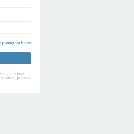
e pamiętam hasła
ykop.pl w jego
 w całości, prosimy