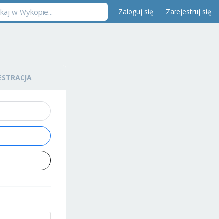
Zaloguj się
Zarejestruj się
ESTRACJA