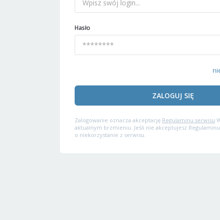
Hasło
ni
ZALOGUJ SIĘ
Zalogowanie oznacza akceptację
Regulaminu serwisu
W
aktualnym brzmieniu. Jeśli nie akceptujesz Regulaminu
o niekorzystanie z serwisu.