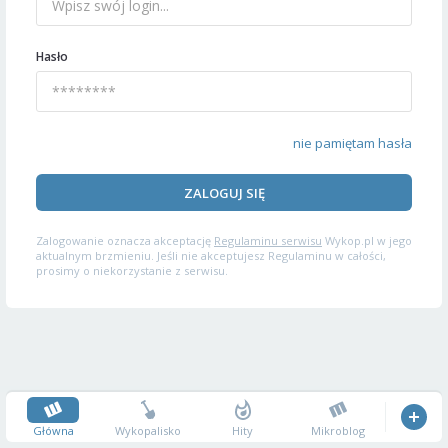
Hasło
nie pamiętam hasła
ZALOGUJ SIĘ
Zalogowanie oznacza akceptację
Regulaminu serwisu
Wykop.pl w jego
aktualnym brzmieniu. Jeśli nie akceptujesz Regulaminu w całości,
prosimy o niekorzystanie z serwisu.
Główna
Wykopalisko
Hity
Mikroblog