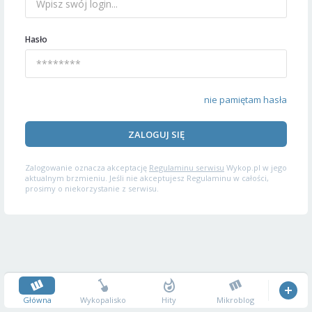
Hasło
nie pamiętam hasła
ZALOGUJ SIĘ
Zalogowanie oznacza akceptację
Regulaminu serwisu
Wykop.pl w jego
aktualnym brzmieniu. Jeśli nie akceptujesz Regulaminu w całości,
prosimy o niekorzystanie z serwisu.
Główna
Wykopalisko
Hity
Mikroblog