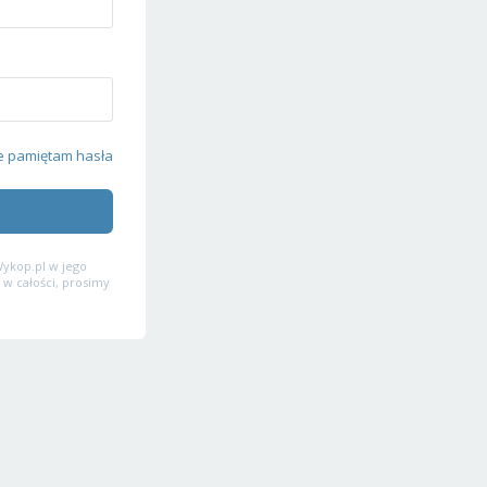
e pamiętam hasła
ykop.pl w jego
 w całości, prosimy