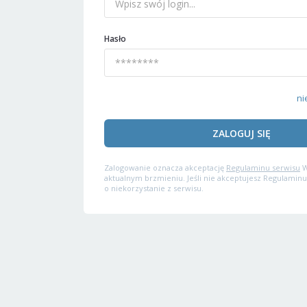
Hasło
ni
ZALOGUJ SIĘ
Zalogowanie oznacza akceptację
Regulaminu serwisu
W
aktualnym brzmieniu. Jeśli nie akceptujesz Regulaminu
o niekorzystanie z serwisu.