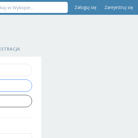
Zaloguj się
Zarejestruj się
ESTRACJA