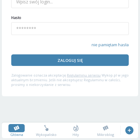
Hasło
nie pamiętam hasła
ZALOGUJ SIĘ
Zalogowanie oznacza akceptację
Regulaminu serwisu
Wykop.pl w jego
aktualnym brzmieniu. Jeśli nie akceptujesz Regulaminu w całości,
prosimy o niekorzystanie z serwisu.
Główna
Wykopalisko
Hity
Mikroblog