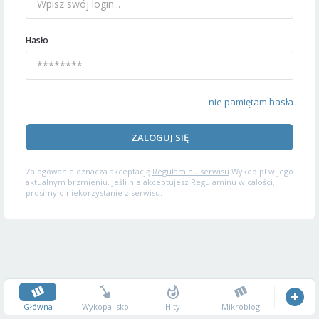
Hasło
nie pamiętam hasła
ZALOGUJ SIĘ
Zalogowanie oznacza akceptację
Regulaminu serwisu
Wykop.pl w jego
aktualnym brzmieniu. Jeśli nie akceptujesz Regulaminu w całości,
prosimy o niekorzystanie z serwisu.
Główna
Wykopalisko
Hity
Mikroblog