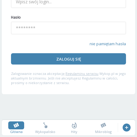
Hasło
nie pamiętam hasła
ZALOGUJ SIĘ
Zalogowanie oznacza akceptację
Regulaminu serwisu
Wykop.pl w jego
aktualnym brzmieniu. Jeśli nie akceptujesz Regulaminu w całości,
prosimy o niekorzystanie z serwisu.
Główna
Wykopalisko
Hity
Mikroblog