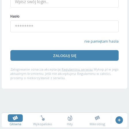
Hasło
nie pamiętam hasła
ZALOGUJ SIĘ
Zalogowanie oznacza akceptację
Regulaminu serwisu
Wykop.pl w jego
aktualnym brzmieniu. Jeśli nie akceptujesz Regulaminu w całości,
prosimy o niekorzystanie z serwisu.
Główna
Wykopalisko
Hity
Mikroblog