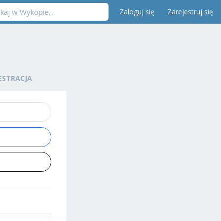
Zaloguj się
Zarejestruj się
ESTRACJA