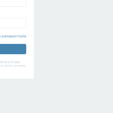
e pamiętam hasła
ykop.pl w jego
 w całości, prosimy