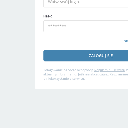
Hasło
ni
ZALOGUJ SIĘ
Zalogowanie oznacza akceptację
Regulaminu serwisu
W
aktualnym brzmieniu. Jeśli nie akceptujesz Regulaminu
o niekorzystanie z serwisu.