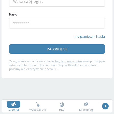
Hasło
nie pamiętam hasła
ZALOGUJ SIĘ
Zalogowanie oznacza akceptację
Regulaminu serwisu
Wykop.pl w jego
aktualnym brzmieniu. Jeśli nie akceptujesz Regulaminu w całości,
prosimy o niekorzystanie z serwisu.
Główna
Wykopalisko
Hity
Mikroblog