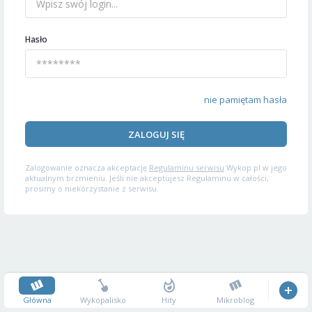
Hasło
nie pamiętam hasła
ZALOGUJ SIĘ
Zalogowanie oznacza akceptację
Regulaminu serwisu
Wykop.pl w jego
aktualnym brzmieniu. Jeśli nie akceptujesz Regulaminu w całości,
prosimy o niekorzystanie z serwisu.
Główna
Wykopalisko
Hity
Mikroblog