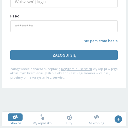
Hasło
nie pamiętam hasła
ZALOGUJ SIĘ
Zalogowanie oznacza akceptację
Regulaminu serwisu
Wykop.pl w jego
aktualnym brzmieniu. Jeśli nie akceptujesz Regulaminu w całości,
prosimy o niekorzystanie z serwisu.
Główna
Wykopalisko
Hity
Mikroblog