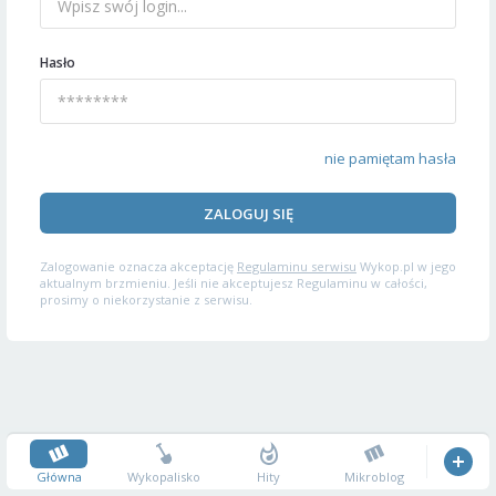
Hasło
nie pamiętam hasła
ZALOGUJ SIĘ
Zalogowanie oznacza akceptację
Regulaminu serwisu
Wykop.pl w jego
aktualnym brzmieniu. Jeśli nie akceptujesz Regulaminu w całości,
prosimy o niekorzystanie z serwisu.
Główna
Wykopalisko
Hity
Mikroblog